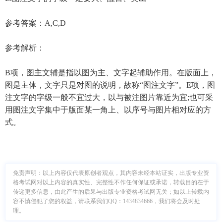
参考答案：A,C,D
参考解析：
B项，图主文辅是指以图为主、文字起辅助作用。在版面上，
图是主体，文字只是对图的说明，故称“图注文字”。E项，图
注文字的字级一般不宜过大，以与被注图片靠近为宜;也可采
用图注文字集中于版面某一角上、以序号与图片相对应的方
式。
免责声明：
以上内容仅代表原创者观点，其内容未经本站证实，出版专业资
格考试网对以上内容的真实性、完整性不作任何保证或承诺，转载目的在于
传递更多信息，由此产生的后果与出版专业资格考试网无关；如以上转载内
容不慎侵犯了您的权益，请联系我们QQ：1434834666，我们将会及时处
理。