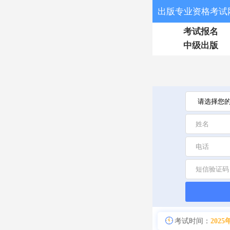
出版专业资格考试
考试报名
中级出版
考试时间：
2025