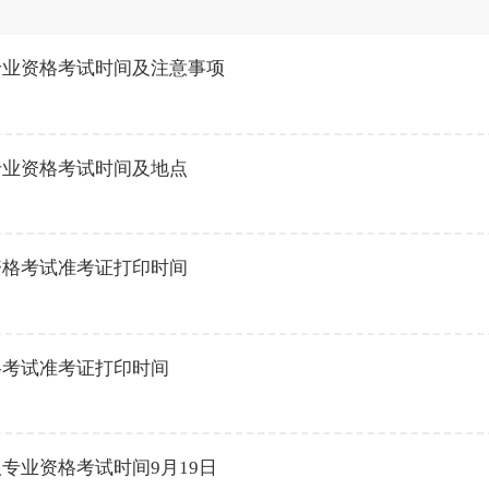
版专业资格考试时间及注意事项
版专业资格考试时间及地点
版资格考试准考证打印时间
资格考试准考证打印时间
版专业资格考试时间9月19日