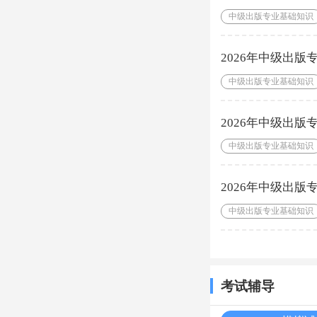
中级出版专业基础知识
2026年中级出
中级出版专业基础知识
2026年中级出
中级出版专业基础知识
2026年中级出
中级出版专业基础知识
考试辅导