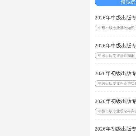
模拟试
2026年中级出
中级出版专业基础知识
2026年中级出
中级出版专业基础知识
2026年初级出
初级出版专业理论与实
2026年初级出
初级出版专业理论与实
2026年初级出