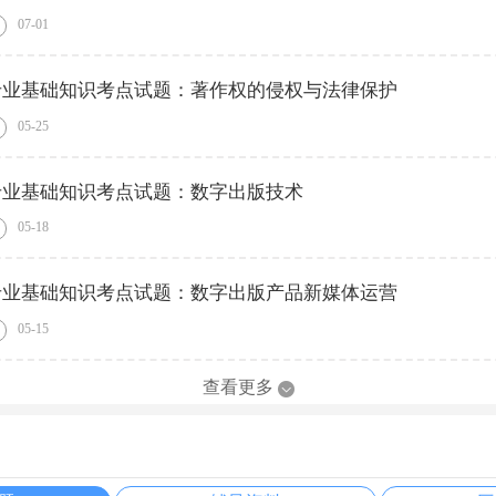
07-01
版专业基础知识考点试题：著作权的侵权与法律保护
05-25
版专业基础知识考点试题：数字出版技术
05-18
版专业基础知识考点试题：数字出版产品新媒体运营
05-15
查看更多