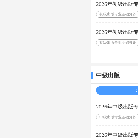
2026年初级出
初级出版专业基础知识
2026年初级出
初级出版专业基础知识
中级出版
2026年中级出
中级出版专业基础知识
2026年中级出