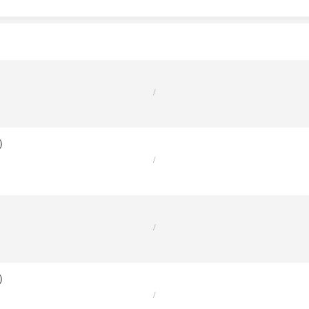
/
）
/
/
）
/