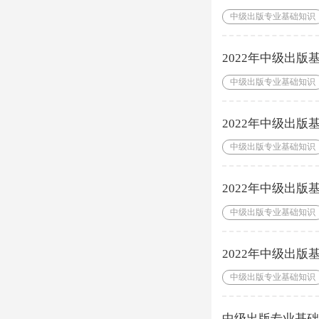
中级出版专业基础知识
2022年中级出版
中级出版专业基础知识
2022年中级出版
中级出版专业基础知识
2022年中级出版
中级出版专业基础知识
2022年中级出版
中级出版专业基础知识
中级出版专业基础