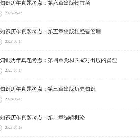
知识历年真题考点：第六章出版物市场
2023-06-15
知识历年真题考点：第五章出版社经营管理
2023-06-14
知识历年真题考点：第四章党和国家对出版的管理
2023-06-14
知识历年真题考点：第三章出版历史知识
2023-06-13
知识历年真题考点：第二章编辑概论
2023-06-13