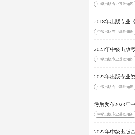
中级出版专业基础知识
2018年出版专
中级出版专业基础知识
2023年中级出
中级出版专业基础知识
2023年出版专
中级出版专业基础知识
考后发布2023
中级出版专业基础知识
2022年中级出版