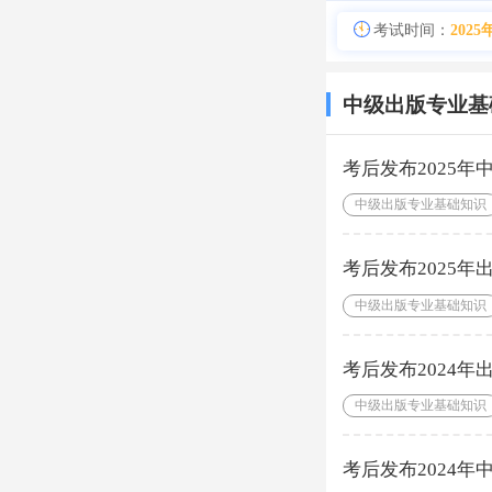
考试时间：
2025
中级出版专业基
考后发布2025
中级出版专业基础知识
考后发布2025
中级出版专业基础知识
考后发布2024
中级出版专业基础知识
考后发布2024