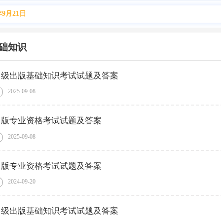
年9月21日
础知识
年中级出版基础知识考试试题及答案
2025-09-08
年出版专业资格考试试题及答案
2025-09-08
年出版专业资格考试试题及答案
2024-09-20
年中级出版基础知识考试试题及答案