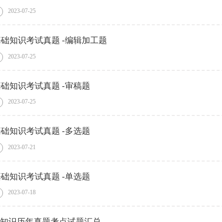
2023-07-25
基础知识考试真题 -编辑加工题
2023-07-25
基础知识考试真题 -审稿题
2023-07-25
基础知识考试真题 -多选题
2023-07-21
基础知识考试真题 -单选题
2023-07-18
知识历年真题考点试题汇总